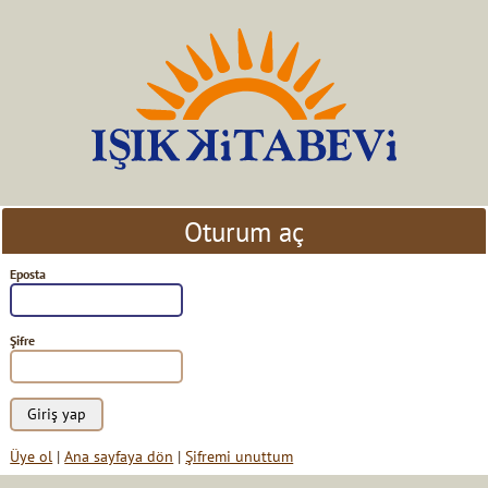
Oturum aç
Eposta
Şifre
Üye ol
|
Ana sayfaya dön
|
Şifremi unuttum