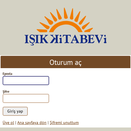
Oturum aç
Eposta
Şifre
Üye ol
|
Ana sayfaya dön
|
Şifremi unuttum