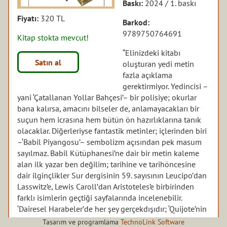
Baskı:
2024 / 1. baskı
Fiyatı:
320 TL
Barkod:
9789750764691
Kitap stokta mevcut!
“Elinizdeki kitabı
Satın al
oluşturan yedi metin
fazla açıklama
gerektirmiyor. Yedincisi –
yani ‘Çatallanan Yollar Bahçesi’– bir polisiye; okurlar
bana kalırsa, amacını bilseler de, anlamayacakları bir
suçun hem icrasına hem bütün ön hazırlıklarına tanık
olacaklar. Diğerleriyse fantastik metinler; içlerinden biri
–‘Babil Piyangosu’– sembolizm açısından pek masum
sayılmaz. Babil Kütüphanesi’ne dair bir metin kaleme
alan ilk yazar ben değilim; tarihine ve tarihöncesine
dair ilginçlikler Sur dergisinin 59. sayısının Leucipo’dan
Lasswitz’e, Lewis Caroll’dan Aristoteles’e birbirinden
farklı isimlerin geçtiği sayfalarında incelenebilir.
‘Dairesel Harabeler’de her şey gerçekdışıdır; ‘Quijote’nin
Yazarı Pierre Menard’da romanın başkahramanının
Tasarım ve programlama
TechnoLink Software