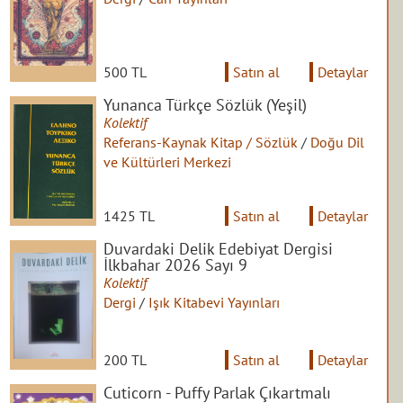
500 TL
Satın al
Detaylar
Yunanca Türkçe Sözlük (Yeşil)
Kolektif
Referans-Kaynak Kitap / Sözlük
/
Doğu Dil
ve Kültürleri Merkezi
1425 TL
Satın al
Detaylar
Duvardaki Delik Edebiyat Dergisi
İlkbahar 2026 Sayı 9
Kolektif
Dergi
/
Işık Kitabevi Yayınları
200 TL
Satın al
Detaylar
Cuticorn - Puffy Parlak Çıkartmalı