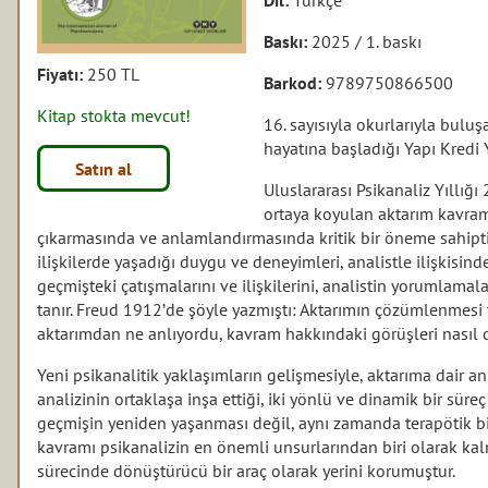
Baskı:
2025 / 1. baskı
Fiyatı:
250 TL
Barkod:
9789750866500
Kitap stokta mevcut!
16. sayısıyla okurlarıyla buluşa
hayatına başladığı Yapı Kredi 
Satın al
Uluslararası Psikanaliz Yıllığı
ortaya koyulan aktarım kavramı
çıkarmasında ve anlamlandırmasında kritik bir öneme sahiptir
ilişkilerde yaşadığı duygu ve deneyimleri, analistle ilişkisin
geçmişteki çatışmalarını ve ilişkilerini, analistin yorumlam
tanır. Freud 1912’de şöyle yazmıştı: Aktarımın çözümlenmesi
aktarımdan ne anlıyordu, kavram hakkındaki görüşleri nasıl 
Yeni psikanalitik yaklaşımların gelişmesiyle, aktarıma dair a
analizinin ortaklaşa inşa ettiği, iki yönlü ve dinamik bir süreç
geçmişin yeniden yaşanması değil, aynı zamanda terapötik bi
kavramı psikanalizin en önemli unsurlarından biri olarak kal
sürecinde dönüştürücü bir araç olarak yerini korumuştur.