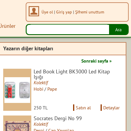
Üye ol
|
Giriş yap
|
Şifremi unuttum
Ürünler
Yazarın diğer kitapları
Sonraki sayfa »
Led Book Light BK3000 Led Kitap
Işığı
Kolektif
Hobi
/
Pape
250 TL
Satın al
Detaylar
Socrates Dergi No 99
Kolektif
Dergi
/
Can Yayınları