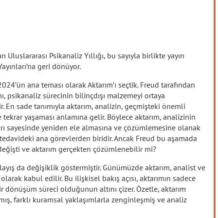
n Uluslararası Psikanaliz Yıllığı, bu sayıyla birlikte yayın
Yayınları’na geri dönüyor.
 2024’ün ana teması olarak Aktarım’ı seçtik. Freud tarafından
, psikanaliz sürecinin bilinçdışı malzemeyi ortaya
. En sade tanımıyla aktarım, analizin, geçmişteki önemli
de tekrar yaşaması anlamına gelir. Böylece aktarım, analizinin
aları sayesinde yeniden ele almasına ve çözümlemesine olanak
 tedavideki ana görevlerden biridir. Ancak Freud bu aşamada
değişti ve aktarım gerçekten çözümlenebilir mi?
nlayış da değişiklik göstermiştir. Günümüzde aktarım, analist ve
 olarak kabul edilir. Bu ilişkisel bakış açısı, aktarımın sadece
r dönüşüm süreci olduğunun altını çizer. Özetle, aktarım
mış, farklı kuramsal yaklaşımlarla zenginleşmiş ve analiz