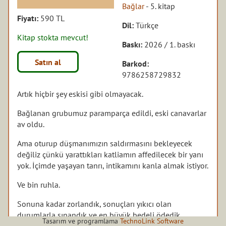
Bağlar
- 5. kitap
Fiyatı:
590 TL
Dil:
Türkçe
Kitap stokta mevcut!
Baskı:
2026 / 1. baskı
Satın al
Barkod:
9786258729832
Artık hiçbir şey eskisi gibi olmayacak.
Bağlanan grubumuz paramparça edildi, eski canavarlar
av oldu.
Ama oturup düşmanımızın saldırmasını bekleyecek
değiliz çünkü yarattıkları katliamın affedilecek bir yanı
yok. İçimde yaşayan tanrı, intikamını kanla almak istiyor.
Ve bin ruhla.
Sonuna kadar zorlandık, sonuçları yıkıcı olan
durumlarla sınandık ve en büyük bedeli ödedik.
Tasarım ve programlama
TechnoLink Software
Böylesine büyük kayıplardan sonra tekrar toparlanabilir