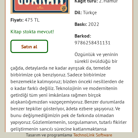
Kağıt türü:
2. Hamur
Dil:
Türkçe
Fiyatı:
475 TL
Baskı:
2022
Kitap stokta mevcut!
Barkod:
9786258431131
Satın al
Özgünlük ve yeninin
sürekli övüldüğü bir
çağda, detaylarda ne kadar ayrışsak da, temelde
birbirimize çok benziyoruz. Sadece birbirimize
benzemekle kalmıyoruz; bizden önceki nesillerden de
o kadar farklı değiliz. Teknolojinin ve modernitenin
getirdiği tüm yeni imkânlara rağmen birçok
alışkanlığımızdan vazgeçemiyoruz. Benzer durumlarda
benzer tepkiler gösteriyor, âdeta ezbere yaşıyoruz. Ve
bunu değişmediğimizin pek de farkında olmadan
yapıyoruz. Gözlemlemenin, sorgulamanın, tutarlı fikirler
geliştirmenin sancılı sürecine katlanmaktansa
Tasarım ve programlama
TechnoLink Software
reklamvari sloganlarla özgünlüğü yakalayabileceğimizi