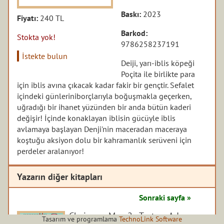
Baskı:
2023
Fiyatı:
240 TL
Barkod:
Stokta yok!
9786258237191
İstekte bulun
Deiji, yarı-iblis köpeği
Poçita ile birlikte para
için iblis avına çıkacak kadar fakir bir gençtir. Sefalet
içindeki günleriniborçlarıyla boğuşmakla geçerken,
uğradığı bir ihanet yüzünden bir anda bütün kaderi
değişir! İçinde konaklayan iblisin gücüyle iblis
avlamaya başlayan Denji'nin maceradan maceraya
koştuğu aksiyon dolu bir kahramanlık serüveni için
perdeler aralanıyor!
Yazarın diğer kitapları
Sonraki sayfa »
Chainsaw Man 2 - Testere Adam
Tasarım ve programlama
TechnoLink Software