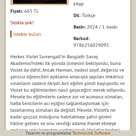
kitap
Fiyatı:
665 TL
Dil:
Türkçe
Stokta yok!
Baskı:
2024 / 1. baskı
İstekte bulun
Barkod:
9786256029095
Herkes Violet Sorrengail’in Basgiath Savaş
Akademisi’ndeki ilk yılında ölmesini bekliyordu; buna
Violet da dâhil. Ancak Harman, iradesi zayıf, değersiz ve
şanssız öğrencileri ayıklama amacıyla yapılan imkânsız
sınavların sadece ilkiydi. Asıl eğitim şimdi başlıyordu ve
Violet bu eğitimlerden nasıl geçeceğini merak ediyordu.
Mesele bu eğitimlerin sadece zor ve acımasız olmaları,
hatta binicilerin acı eşiğini sağlamlaştırmak için
tasarlanmış olmaları da değildi. Mesele, Violet’a ne
kadar güçsüz olduğunu hatırlatmayı şahsi görevi
hâline getiren ve onu sevdiği adama ihanet etmeye
zorlayan yeni komutan yardımcısıydı. Violet’ın bedeni
Tasarım ve programlama
TechnoLink Software