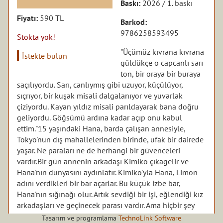
Baskı:
2026 / 1. baskı
Fiyatı:
590 TL
Barkod:
9786258593495
Stokta yok!
"Üçümüz kıvrana kıvrana
İstekte bulun
güldükçe o capcanlı sarı
ton, bir oraya bir buraya
saçılıyordu. Sarı, canlıymış gibi uzuyor, küçülüyor,
sıçrıyor, bir kuşak misali dalgalanıyor ve yuvarlak
çiziyordu. Kayan yıldız misali parıldayarak bana doğru
geliyordu. Göğsümü ardına kadar açıp onu kabul
ettim."15 yaşındaki Hana, barda çalışan annesiyle,
Tokyo'nun dış mahallelerinden birinde, ufak bir dairede
yaşar. Ne paraları ne de herhangi bir güvenceleri
vardır.
Bir gün annenin arkadaşı Kimiko çıkagelir ve
Hana'nın dünyasını aydınlatır. Kimiko'yla Hana, Limon
adını verdikleri bir bar açarlar. Bu küçük izbe bar,
Hana'nın sığınağı olur. Artık sevdiği bir işi, eğlendiği kız
arkadaşları ve geçinecek parası vardır. Ama hiçbir şey
göründüğü gibi değildir. Hana'nın umutları, iyimserliği
Tasarım ve programlama
TechnoLink Software