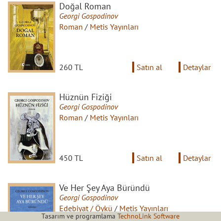
Doğal Roman
Georgi Gospodinov
Roman
/
Metis Yayınları
260 TL
Satın al
Detaylar
Hüznün Fiziği
Georgi Gospodinov
Roman
/
Metis Yayınları
450 TL
Satın al
Detaylar
Ve Her Şey Aya Büründü
Georgi Gospodinov
Edebiyat / Öykü
/
Metis Yayınları
Tasarım ve programlama
TechnoLink Software