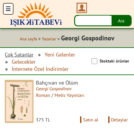
Georgi Gospodinov
»
»
Ana sayfa
Yazarlar
Çok Satanlar
Yeni Gelenler
Stoktaki ürünler
Gelecekler
İnternete Özel İndirimler
Bahçıvan ve Ölüm
Georgi Gospodinov
Roman
/
Metis Yayınları
375 TL
Satın al
Detaylar