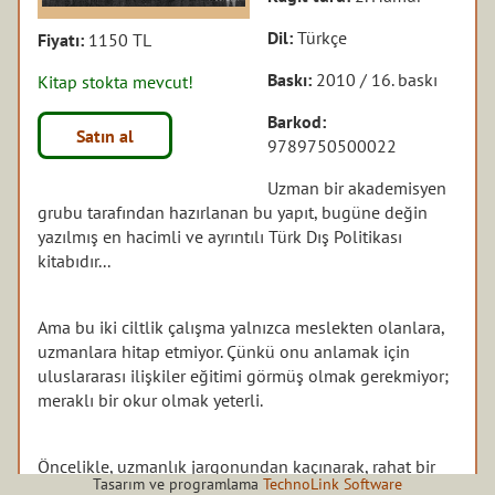
Dil:
Türkçe
Fiyatı:
1150 TL
Baskı:
2010 / 16. baskı
Kitap stokta mevcut!
Barkod:
Satın al
9789750500022
Uzman bir akademisyen
grubu tarafından hazırlanan bu yapıt, bugüne değin
yazılmış en hacimli ve ayrıntılı Türk Dış Politikası
kitabıdır...
Ama bu iki ciltlik çalışma yalnızca meslekten olanlara,
uzmanlara hitap etmiyor. Çünkü onu anlamak için
uluslararası ilişkiler eğitimi görmüş olmak gerekmiyor;
meraklı bir okur olmak yeterli.
Öncelikle, uzmanlık jargonundan kaçınarak, rahat bir
Tasarım ve programlama
TechnoLink Software
dille kaleme alındı. İkincisi, dış politika, toplumsal