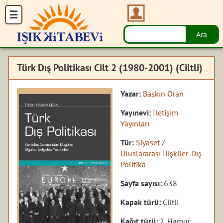
Türk Dış Politikası Cilt 2 (1980-2001) (Ciltli)
Yazar:
Baskın Oran
Yayınevi:
İletişim
Yayınları
Tür:
Siyaset /
Uluslararası İlişkiler-Dış
Politika
Sayfa sayısı:
638
Kapak türü:
Ciltli
Kağıt türü:
2. Hamur