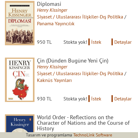
Diplomasi
Henry Kissinger
Siyaset / Uluslararası İlişkiler-Dış Politika
/
Panama Yayıncılık
950 TL
Stokta yok!
İstek
Detaylar
Çin (Dünden Bugüne Yeni Çin)
Henry Kissinger
Siyaset / Uluslararası İlişkiler-Dış Politika
/
Kaknüs Yayınları
930 TL
Stokta yok!
İstek
Detaylar
World Order - Reflections on the
Character of Nations and the Course of
History
Henry Kissinger
Tasarım ve programlama
TechnoLink Software