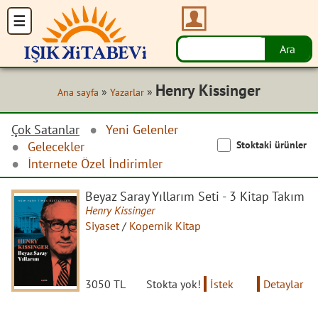
Henry Kissinger
»
»
Ana sayfa
Yazarlar
Çok Satanlar
Yeni Gelenler
Stoktaki ürünler
Gelecekler
İnternete Özel İndirimler
Beyaz Saray Yıllarım Seti - 3 Kitap Takım
Henry Kissinger
Siyaset
/
Kopernik Kitap
3050 TL
Stokta yok!
İstek
Detaylar