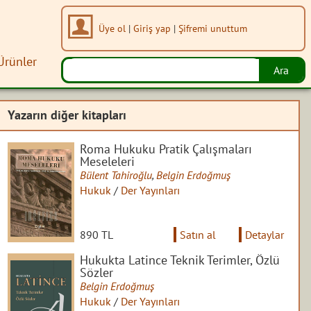
Üye ol
|
Giriş yap
|
Şifremi unuttum
Ürünler
Yazarın diğer kitapları
Roma Hukuku Pratik Çalışmaları
Meseleleri
Bülent Tahiroğlu
,
Belgin Erdoğmuş
Hukuk
/
Der Yayınları
890 TL
Satın al
Detaylar
Hukukta Latince Teknik Terimler, Özlü
Sözler
Belgin Erdoğmuş
Hukuk
/
Der Yayınları