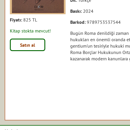
Baskı:
2024
Fiyatı:
825 TL
Barkod:
9789753537544
Kitap stokta mevcut!
Bugün Roma denildiği zaman 
hukukları en önemli oranda et
Satın al
gentium'un tesiriyle hukuki mu
Roma Borçlar Hukukunun Orta Ç
kazanarak modern kanunlara 