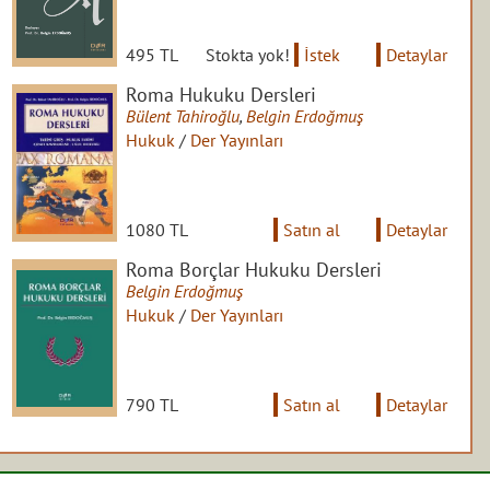
495 TL
Stokta yok!
İstek
Detaylar
Roma Hukuku Dersleri
Bülent Tahiroğlu
,
Belgin Erdoğmuş
Hukuk
/
Der Yayınları
1080 TL
Satın al
Detaylar
Roma Borçlar Hukuku Dersleri
Belgin Erdoğmuş
Hukuk
/
Der Yayınları
790 TL
Satın al
Detaylar