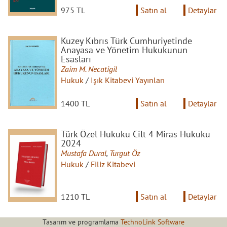
975 TL
Satın al
Detaylar
Kuzey Kıbrıs Türk Cumhuriyetinde
Anayasa ve Yönetim Hukukunun
Esasları
Zaim M. Necatigil
Hukuk
/
Işık Kitabevi Yayınları
1400 TL
Satın al
Detaylar
Türk Özel Hukuku Cilt 4 Miras Hukuku
2024
Mustafa Dural
,
Turgut Öz
Hukuk
/
Filiz Kitabevi
1210 TL
Satın al
Detaylar
Tasarım ve programlama
TechnoLink Software
Türk Ticaret Kanunu 2025