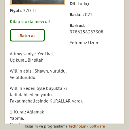
Dil:
Türkçe
Fiyatı:
270 TL
Baskı:
2022
Kitap stokta mevcut!
Barkod:
9786258387308
Satın al
Yolumuz Uzun
Altmış saniye. Yedi kat.
Üç kural. Bir silah.
Will'in abisi, Shawn, vuruldu.
Ve öldürüldü.
Will'in kederi öyle büyüktü ki
tarif dahi edemiyordu.
Fakat mahallesinde KURALLAR vardı.
1. Kural: Ağlamak
Yapma.
Ne olursa olsun.
Tasarım ve programlama
TechnoLink Software