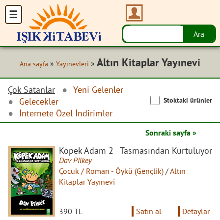
Altın Kitaplar Yayınevi
»
»
Ana sayfa
Yayınevleri
Çok Satanlar
Yeni Gelenler
Stoktaki ürünler
Gelecekler
İnternete Özel İndirimler
Sonraki sayfa »
Köpek Adam 2 - Tasmasından Kurtuluyor
Dav Pilkey
Çocuk / Roman - Öykü (Gençlik)
/
Altın
Kitaplar Yayınevi
390 TL
Satın al
Detaylar