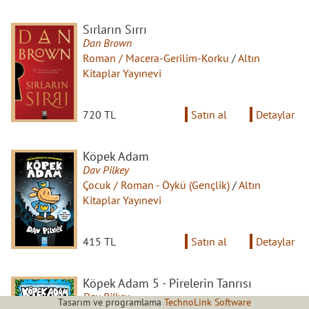
Sırların Sırrı
Dan Brown
Roman / Macera-Gerilim-Korku
/
Altın
Kitaplar Yayınevi
720 TL
Satın al
Detaylar
Köpek Adam
Dav Pilkey
Çocuk / Roman - Öykü (Gençlik)
/
Altın
Kitaplar Yayınevi
415 TL
Satın al
Detaylar
Köpek Adam 5 - Pirelerin Tanrısı
Dav Pilkey
Tasarım ve programlama
TechnoLink Software