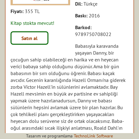
Dil:
Türkçe
Fiyatı:
355 TL
Baskı:
2016
Kitap stokta mevcut!
Barkod:
9789750708022
Satın al
Babasıyla karavanda
yaşayan Danny, bir
çocuğun sahip olabileceği en harika ve en heyecan
verici babaya sahip olduğunu düşünür. Ama bir gün
babasının bir sırrı olduğunu öğrenir. Babası kaçak
avcıdır. Gecenin karanlığında Hazell Ormanı'na giderek
zorba Victor Hazell'in sülünlerini avlamaktadır. Bay
Hazell mevsimin en büyük av partisine ev sahipliği
yapmak üzere hazırlanadursun, Danny ve babası
sülünlerin hepsini avlamak üzere bir plan hazırlar. Bu
çok tehlikeli planı gerçekleştirirken yaşayacakları
heyecan dolu serüvene siz de ortak olacaksınız. Baba-
oğul arasındaki sıcak ilişkiyi anlatması, Roald Dahl'ın
çok sevdiği kırsal bölgeyi gerçekçi bir şekilde
Tasarım ve programlama
TechnoLink Software