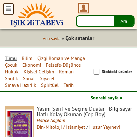
Çok satanlar
»
Ana sayfa
Tümü
Bilim
Çizgi Roman ve Manga
Çocuk
Ekonomi
Felsefe-Düşünce
Hukuk
Kişisel Gelişim
Roman
Stoktaki ürünler
Sağlık
Sanat
Siyaset
Sınava Hazırlık
Spiritüel
Tarih
Sonraki sayfa »
Yasini Şerif ve Seçme Dualar - Bilgisayar
Hatlı Kolay Okunan (Cep Boy)
Hatice Sağlam
Din-Mitoloji / İslamiyet
/
Huzur Yayınevi