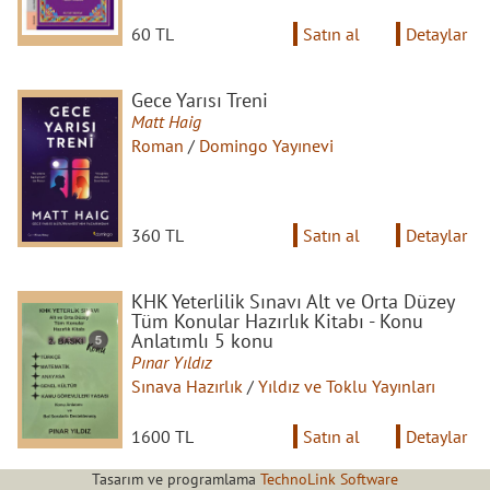
60 TL
Satın al
Detaylar
Gece Yarısı Treni
Matt Haig
Roman
/
Domingo Yayınevi
360 TL
Satın al
Detaylar
KHK Yeterlilik Sınavı Alt ve Orta Düzey
Tüm Konular Hazırlık Kitabı - Konu
Anlatımlı 5 konu
Pınar Yıldız
Sınava Hazırlık
/
Yıldız ve Toklu Yayınları
1600 TL
Satın al
Detaylar
Tasarım ve programlama
TechnoLink Software