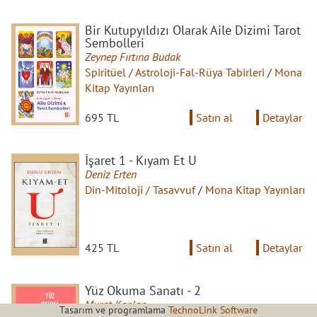
Bir Kutupyıldızı Olarak Aile Dizimi Tarot
Sembolleri
Zeynep Fırtına Budak
Spiritüel / Astroloji-Fal-Rüya Tabirleri
/
Mona
Kitap Yayınları
695 TL
Satın al
Detaylar
İşaret 1 - Kıyam Et U
Deniz Erten
Din-Mitoloji / Tasavvuf
/
Mona Kitap Yayınları
425 TL
Satın al
Detaylar
Yüz Okuma Sanatı - 2
Murat Kaplan
Tasarım ve programlama
TechnoLink Software