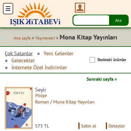
Mona Kitap Yayınları
»
»
Ana sayfa
Yayınevleri
Çok Satanlar
Yeni Gelenler
Stoktaki ürünler
Gelecekler
İnternete Özel İndirimler
Sonraki sayfa »
Seyir
Piraye
Roman
/
Mona Kitap Yayınları
575 TL
Satın al
Detaylar