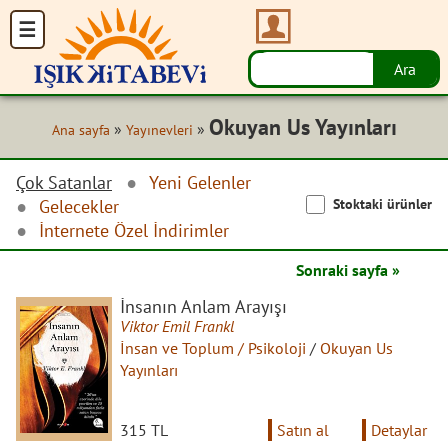
Okuyan Us Yayınları
»
»
Ana sayfa
Yayınevleri
Çok Satanlar
Yeni Gelenler
Stoktaki ürünler
Gelecekler
İnternete Özel İndirimler
Sonraki sayfa »
İnsanın Anlam Arayışı
Viktor Emil Frankl
İnsan ve Toplum / Psikoloji
/
Okuyan Us
Yayınları
315 TL
Satın al
Detaylar