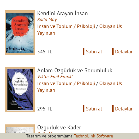
Kendini Arayan İnsan
Rollo May
İnsan ve Toplum / Psikoloji
/
Okuyan Us
Yayınları
545 TL
Satın al
Detaylar
Anlam Özgürlük ve Sorumluluk
Viktor Emil Frankl
İnsan ve Toplum / Psikoloji
/
Okuyan Us
Yayınları
295 TL
Satın al
Detaylar
Özgürlük ve Kader
Rollo May
Tasarım ve programlama
TechnoLink Software