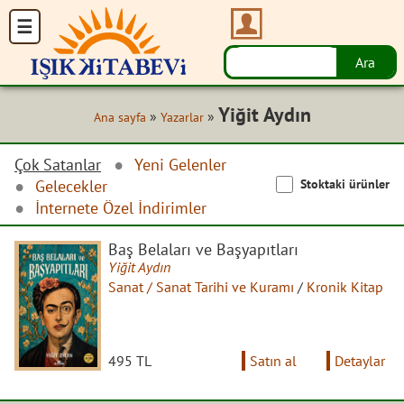
Yiğit Aydın
»
»
Ana sayfa
Yazarlar
Çok Satanlar
Yeni Gelenler
Stoktaki ürünler
Gelecekler
İnternete Özel İndirimler
Baş Belaları ve Başyapıtları
Yiğit Aydın
Sanat / Sanat Tarihi ve Kuramı
/
Kronik Kitap
495 TL
Satın al
Detaylar