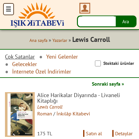
Lewis Carroll
»
»
Ana sayfa
Yazarlar
Çok Satanlar
Yeni Gelenler
Stoktaki ürünler
Gelecekler
İnternete Özel İndirimler
Sonraki sayfa »
Alice Harikalar Diyarında - Livaneli
Kitaplığı
Lewis Carroll
Roman
/
İnkılâp Kitabevi
175 TL
Satın al
Detaylar