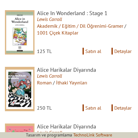
Alice In Wonderland : Stage 1
Lewis Carroll
Akademik / Eğitim / Dil Öğrenimi-Gramer
/
1001 Çiçek Kitaplar
125 TL
Satın al
Detaylar
Alice Harikalar Diyarında
Lewis Carroll
Roman
/
İthaki Yayınları
250 TL
Satın al
Detaylar
Alice Harikalar Diyarında
Lewis Carroll
Tasarım ve programlama
TechnoLink Software