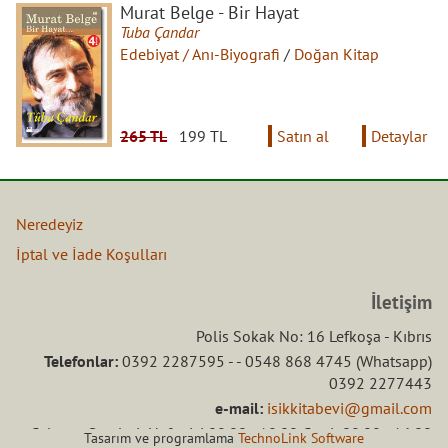
Murat Belge - Bir Hayat
Tuba Çandar
Edebiyat / Anı-Biyografi
/
Doğan Kitap
265 TL
199 TL
Satın al
Detaylar
Neredeyiz
İptal ve İade Koşulları
İletişim
Polis Sokak No: 16 Lefkoşa - Kıbrıs
Telefonlar:
0392 2287595 - - 0548 868 4745 (Whatsapp)
0392 2277443
e-mail:
isikkitabevi@gmail.com
Çalışma Saatleri: Hafta içi 08.00 - 18.00 Ctesi: 08.00 - 16.00
Tasarım ve programlama
TechnoLink Software