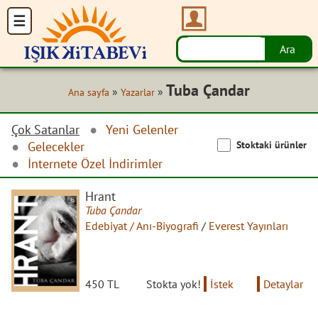
Tuba Çandar
»
»
Ana sayfa
Yazarlar
Çok Satanlar
Yeni Gelenler
Stoktaki ürünler
Gelecekler
İnternete Özel İndirimler
Hrant
Tuba Çandar
Edebiyat / Anı-Biyografi
/
Everest Yayınları
450 TL
Stokta yok!
İstek
Detaylar