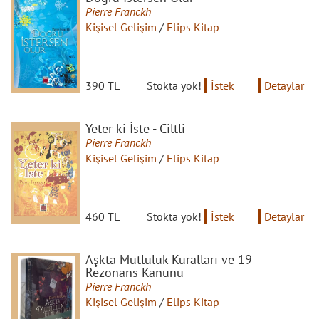
Pierre Franckh
Kişisel Gelişim
/
Elips Kitap
390 TL
Stokta yok!
İstek
Detaylar
Yeter ki İste - Ciltli
Pierre Franckh
Kişisel Gelişim
/
Elips Kitap
460 TL
Stokta yok!
İstek
Detaylar
Aşkta Mutluluk Kuralları ve 19
Rezonans Kanunu
Pierre Franckh
Kişisel Gelişim
/
Elips Kitap