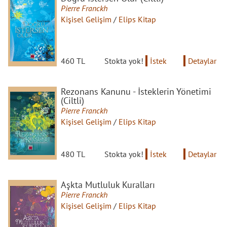
Pierre Franckh
Kişisel Gelişim
/
Elips Kitap
460 TL
Stokta yok!
İstek
Detaylar
Rezonans Kanunu - İsteklerin Yönetimi
(Ciltli)
Pierre Franckh
Kişisel Gelişim
/
Elips Kitap
480 TL
Stokta yok!
İstek
Detaylar
Aşkta Mutluluk Kuralları
Pierre Franckh
Kişisel Gelişim
/
Elips Kitap