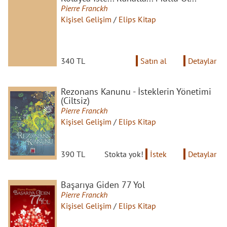
Pierre Franckh
Kişisel Gelişim
/
Elips Kitap
340 TL
Satın al
Detaylar
Rezonans Kanunu - İsteklerin Yönetimi
(Ciltsiz)
Pierre Franckh
Kişisel Gelişim
/
Elips Kitap
390 TL
Stokta yok!
İstek
Detaylar
Başarıya Giden 77 Yol
Pierre Franckh
Kişisel Gelişim
/
Elips Kitap