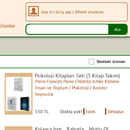
Üye ol
|
Giriş yap
|
Şifremi unuttum
Ürünler
Stoktaki ürünler
Psikoloji Kitapları Seti (3 Kitap Takım)
Pierre Franckh
,
Pema Chödrön
,
Ichiko Kishime
İnsan ve Toplum / Psikoloji
/
Koridor
Yayıncılık
530 TL
Stokta yok!
İstek
Detaylar
Kolayca İste... Rahatla... Mutlu Ol...