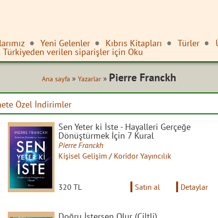
larımız
Yeni Gelenler
Kıbrıs Kitapları
Türler
Türkiyeden verilen siparişler için Oku
Pierre Franckh
»
»
Ana sayfa
Yazarlar
nete Özel İndirimler
Sen Yeter ki İste - Hayalleri Gerçeğe
Dönüştürmek İçin 7 Kural
Pierre Franckh
Kişisel Gelişim
/
Koridor Yayıncılık
320 TL
Satın al
Detaylar
Doğru İstersen Olur (Ciltli)