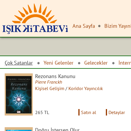
Ana Sayfa
Bizim Yayın
Çok Satanlar
Yeni Gelenler
Gelecekler
İnter
Rezonans Kanunu
Pierre Franckh
Kişisel Gelişim
/
Koridor Yayıncılık
265 TL
Satın al
Detaylar
Doğru İstersen Olur