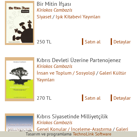
Bir Mitin İfşası
Kiriakos Cambazis
Siyaset
/
Işık Kitabevi Yayınları
250 TL
Satın al
Detaylar
Kıbrıs Devleti Üzerine Partenojenez
Kiriakos Cambazis
İnsan ve Toplum / Sosyoloji
/
Galeri Kültür
Yayınları
270 TL
Satın al
Detaylar
Kıbrıs Siyasetinde Milliyetçilik
Kiriakos Cambazis
Genel Konular / İnceleme-Araştırma
/
Galeri
Tasarım ve programlama
TechnoLink Software
Kültür Yayınları