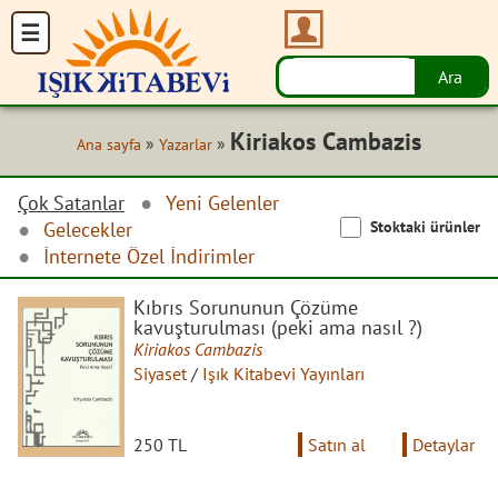
Kiriakos Cambazis
»
»
Ana sayfa
Yazarlar
Çok Satanlar
Yeni Gelenler
Stoktaki ürünler
Gelecekler
İnternete Özel İndirimler
Kıbrıs Sorununun Çözüme
kavuşturulması (peki ama nasıl ?)
Kiriakos Cambazis
Siyaset
/
Işık Kitabevi Yayınları
250 TL
Satın al
Detaylar