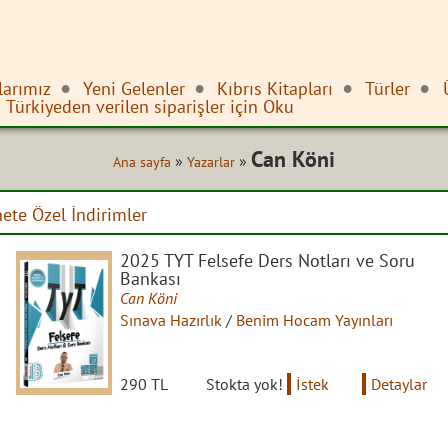
larımız
Yeni Gelenler
Kıbrıs Kitapları
Türler
Türkiyeden verilen siparişler için Oku
Can Köni
»
»
Ana sayfa
Yazarlar
nete Özel İndirimler
2025 TYT Felsefe Ders Notları ve Soru
Bankası
Can Köni
Sınava Hazırlık
/
Benim Hocam Yayınları
290 TL
Stokta yok!
İstek
Detaylar