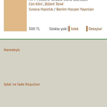
Can Köni
,
Bülent Tanık
Sınava Hazırlık
/
Benim Hocam Yayınları
300 TL
Stokta yok!
İstek
Detaylar
Neredeyiz
İptal ve İade Koşulları