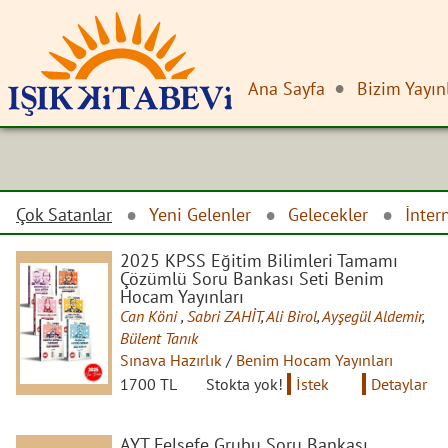
Ana Sayfa
Bizim Yayın
Çok Satanlar
Yeni Gelenler
Gelecekler
İnter
2025 KPSS Eğitim Bilimleri Tamamı
Çözümlü Soru Bankası Seti Benim
Hocam Yayınları
Can Köni
,
Sabri ZAHİT
,
Ali Birol
,
Ayşegül Aldemir
,
Bülent Tanık
Sınava Hazırlık
/
Benim Hocam Yayınları
1700 TL
Stokta yok!
İstek
Detaylar
AYT Felsefe Grubu Soru Bankası