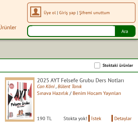
Üye ol
|
Giriş yap
|
Şifremi unuttum
Ürünler
Stoktaki ürünler
2025 AYT Felsefe Grubu Ders Notları
Can Köni
,
Bülent Tanık
Sınava Hazırlık
/
Benim Hocam Yayınları
190 TL
Stokta yok!
İstek
Detaylar