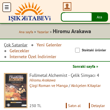
Hiromu Arakawa
»
»
Ana sayfa
Yazarlar
Çok Satanlar
Yeni Gelenler
Stoktaki ürünler
Gelecekler
İnternete Özel İndirimler
Sonraki sayfa »
Fullmetal Alchemist - Çelik Simyacı 4
Hiromu Arakawa
Çizgi Roman ve Manga
/
Akılçelen Kitaplar
230 TL
Satın al
Detaylar