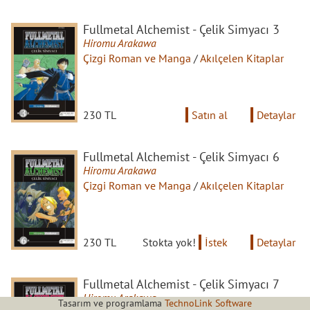
Fullmetal Alchemist - Çelik Simyacı 3
Hiromu Arakawa
Çizgi Roman ve Manga
/
Akılçelen Kitaplar
230 TL
Satın al
Detaylar
Fullmetal Alchemist - Çelik Simyacı 6
Hiromu Arakawa
Çizgi Roman ve Manga
/
Akılçelen Kitaplar
230 TL
Stokta yok!
İstek
Detaylar
Fullmetal Alchemist - Çelik Simyacı 7
Hiromu Arakawa
Tasarım ve programlama
TechnoLink Software