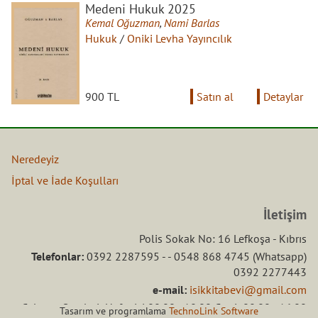
Medeni Hukuk 2025
Kemal Oğuzman
,
Nami Barlas
Hukuk
/
Oniki Levha Yayıncılık
900 TL
Satın al
Detaylar
Neredeyiz
İptal ve İade Koşulları
İletişim
Polis Sokak No: 16 Lefkoşa - Kıbrıs
Telefonlar:
0392 2287595 - - 0548 868 4745 (Whatsapp)
0392 2277443
e-mail:
isikkitabevi@gmail.com
Çalışma Saatleri: Hafta içi 08.00 - 18.00 Ctesi: 08.00 - 16.00
Tasarım ve programlama
TechnoLink Software