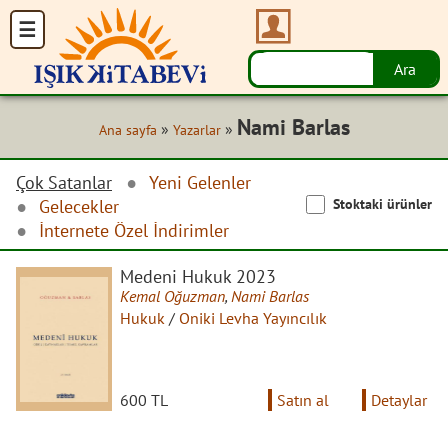
Nami Barlas
»
»
Ana sayfa
Yazarlar
Çok Satanlar
Yeni Gelenler
Stoktaki ürünler
Gelecekler
İnternete Özel İndirimler
Medeni Hukuk 2023
Kemal Oğuzman
,
Nami Barlas
Hukuk
/
Oniki Levha Yayıncılık
600 TL
Satın al
Detaylar